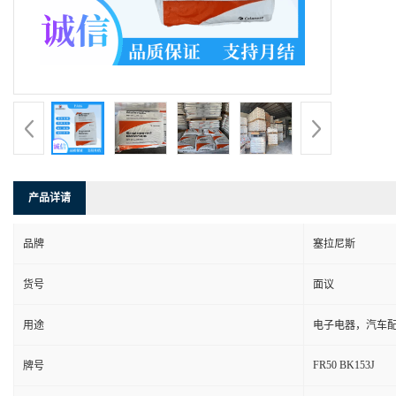
产品详请
品牌
塞拉尼斯
货号
面议
用途
电子电器，汽车
FR50 BK153J
牌号