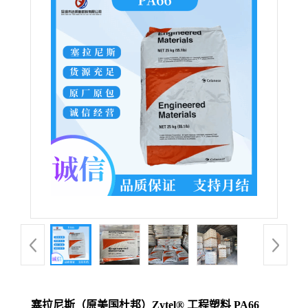
塞拉尼斯（原美国杜邦）Zytel® 工程塑料 PA66