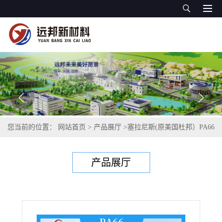
您当前的位置：
网站首页
>
产品展厅
>
塞拉尼斯(原美国杜邦）PA66
>
PA66
>
塞拉尼斯（原美国杜邦）Zytel® 工程塑料 PA66 80G33HS1L
产品展厅
NC010 高强度和高韧性 热稳定性