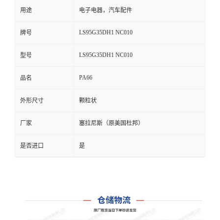
用途
电子电器，汽车配件
LS95G35DH1 NC010
牌号
LS95G35DH1 NC010
型号
PA66
品名
外形尺寸
颗粒状
厂家
塞拉尼斯（原美国杜邦）
是否进口
是