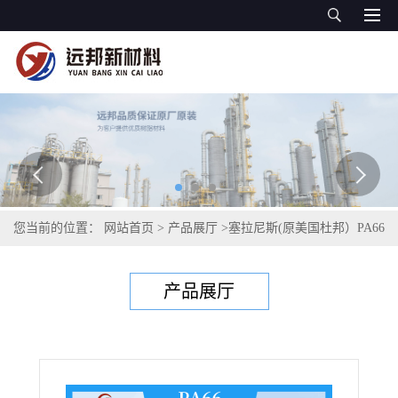
您当前的位置：
网站首页
>
产品展厅
>
塞拉尼斯(原美国杜邦）PA66
>
PA66
>
塞拉尼斯（原美国杜邦）Zytel® 工程塑料 PA66
产品展厅
LS95G35DH1 NC010 玻纤增强 高强度 热稳定性