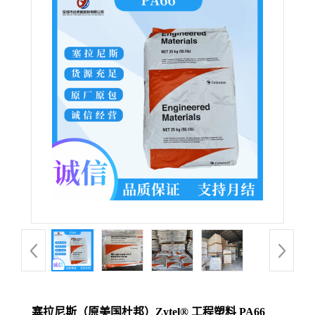
塞拉尼斯（原美国杜邦）Zytel® 工程塑料 PA66