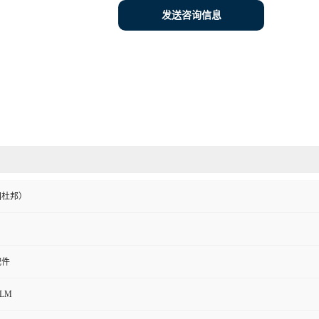
发送咨询信息
国杜邦）
配件
4LM