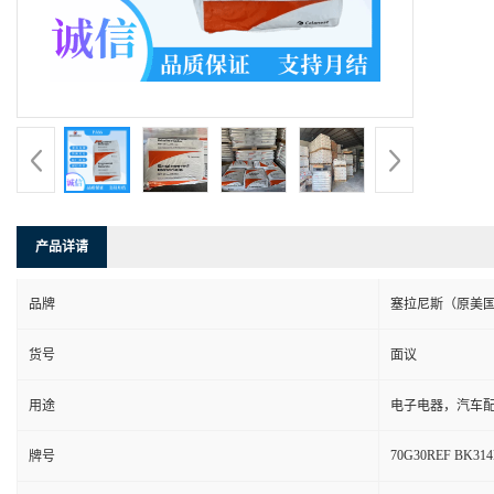
产品详请
品牌
塞拉尼斯（原美
货号
面议
用途
电子电器，汽车
70G30REF BK31
牌号