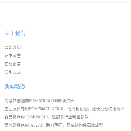
POM FG500TL NC010 高强度
POM 311DP BK402 耐疲劳 低
低摩擦
磨耗 低翘曲 成型周期短
关于我们
公司介绍
证书荣誉
在线留言
联系方式
新闻动态
高刚性低翘曲POM 570 NC000原装供应
工业泵体专用POM 500AL NC010，低磨耗耐油，延长设备使用寿命
食品级POM 588P NC010，适配多行业精密部件
高流动性POM AS270：助力薄壁、复杂结构件高效成型